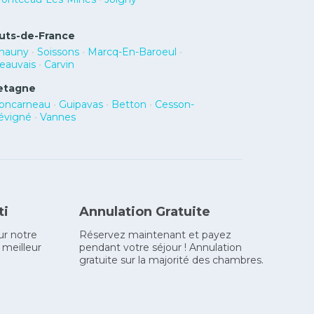
uts-de-France
hauny
•
Soissons
•
Marcq-En-Baroeul
•
eauvais
•
Carvin
etagne
oncarneau
•
Guipavas
•
Betton
•
Cesson-
évigné
•
Vannes
ti
Annulation Gratuite
ur notre
Réservez maintenant et payez
 meilleur
pendant votre séjour ! Annulation
gratuite sur la majorité des chambres.