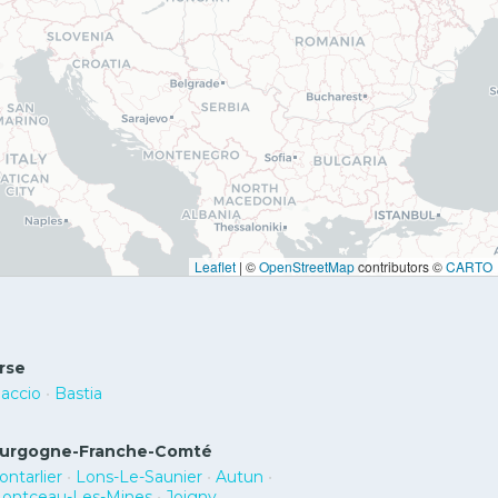
Leaflet
|
©
OpenStreetMap
contributors ©
CARTO
rse
jaccio
•
Bastia
urgogne-Franche-Comté
ontarlier
•
Lons-Le-Saunier
•
Autun
•
ontceau-Les-Mines
•
Joigny