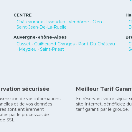
CENTRE
Ha
Châteauroux
•
Issoudun
•
Vendôme
•
Gien
•
C
Saint-Jean-De-La-Ruelle
B
Auvergne-Rhône-Alpes
Br
Cusset
•
Guilherand-Granges
•
Pont-Du-Château
C
•
Meyzieu
•
Saint-Priest
S
rvation sécurisée
Meilleur Tarif Garan
nsmission de vos informations
En réservant votre séjour s
nelles et de vos données
site Internet, bénéficiez du
res sont entièrement
tarif garanti par le groupe.
sées par le processus de
ge SSL.