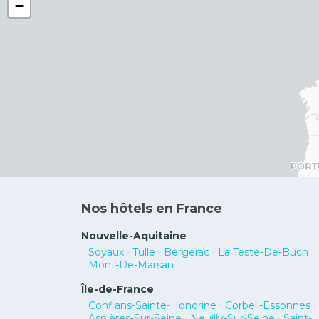
−
Nos hôtels en France
Nouvelle-Aquitaine
Soyaux
•
Tulle
•
Bergerac
•
La Teste-De-Buch
•
Mont-De-Marsan
Île-de-France
Conflans-Sainte-Honorine
•
Corbeil-Essonnes
•
Asnières-Sur-Seine
•
Neuilly-Sur-Seine
•
Saint-