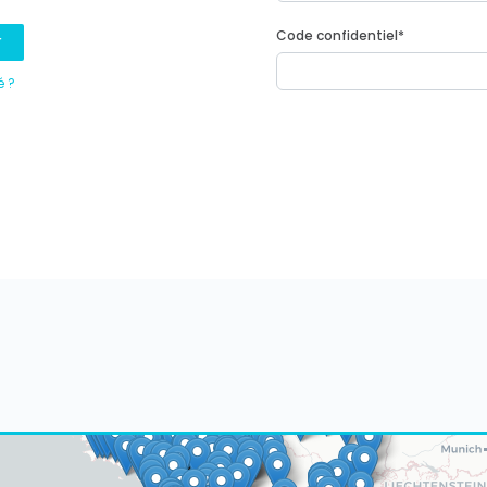
Code confidentiel
*
r
é ?