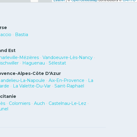
rse
jaccio
•
Bastia
and Est
harleville-Mézières
•
Vandoeuvre-Lès-Nancy
•
ischwiller
•
Haguenau
•
Sélestat
ovence-Alpes-Côte D'Azur
andelieu-La-Napoule
•
Aix-En-Provence
•
La
arde
•
La Valette-Du-Var
•
Saint-Raphaël
citanie
lès
•
Colomiers
•
Auch
•
Castelnau-Le-Lez
•
unel