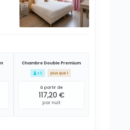
in
Chambre Double Premium
x 2
plus que 1
à partir de
117,20 €
par nuit