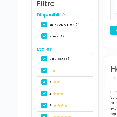
Filtre
Disponibilité
EN PROMOTION (1)
TOUT (3)
Étoiles
NON CLASSÉ
H
1
3 ét
2
Bie
3
35 
et 
4
exc
équ