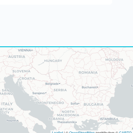
Leaflet
|
©
OpenStreetMap
contributors ©
CARTO