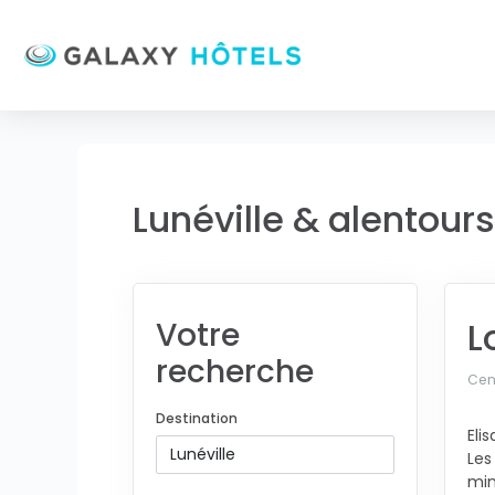
Lunéville & alentours
L
Votre
recherche
Cent
Destination
Eli
Les
min