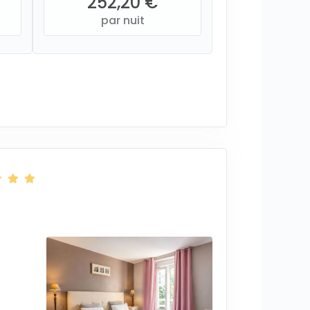
252,20 €
par nuit
e