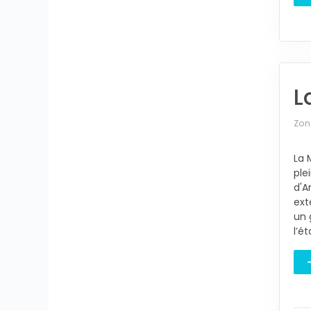
L
Zone
La 
ple
d'A
ext
un 
l’é