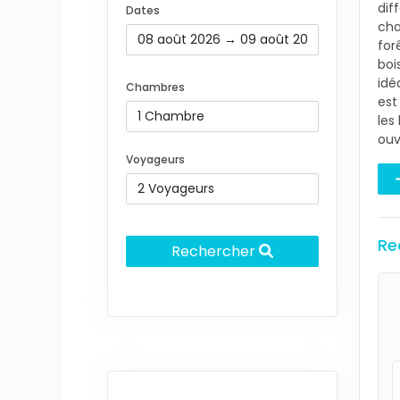
dif
Dates
cha
for
boi
idé
Chambres
est
les
ouv
Voyageurs
Re
Rechercher