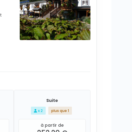
t
Suite
x 2
plus que 1
à partir de