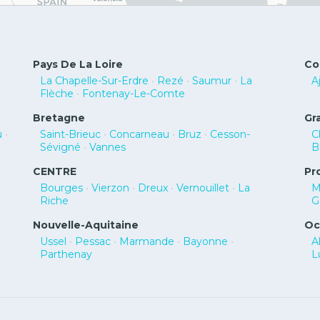
Pays De La Loire
Co
La Chapelle-Sur-Erdre
•
Rezé
•
Saumur
•
La
A
Flèche
•
Fontenay-Le-Comte
Bretagne
Gr
u
•
Saint-Brieuc
•
Concarneau
•
Bruz
•
Cesson-
C
Sévigné
•
Vannes
B
CENTRE
Pr
Bourges
•
Vierzon
•
Dreux
•
Vernouillet
•
La
M
Riche
G
Nouvelle-Aquitaine
Oc
Ussel
•
Pessac
•
Marmande
•
Bayonne
•
A
Parthenay
L