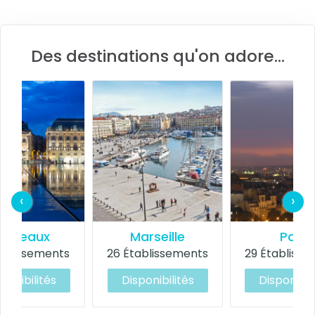
Des destinations qu'on adore...
‹
›
ordeaux
Marseille
Paris
ablissements
26 Établissements
29 Établiss
ponibilités
Disponibilités
Disponibil