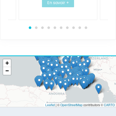
 +
En savoir +
+
−
Leaflet
|
©
OpenStreetMap
contributors ©
CARTO