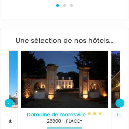
Une sélection de nos hôtels...
‹
›
rène
Domaine de moresville
Les 
'Houat
28800 - FLACEY
573