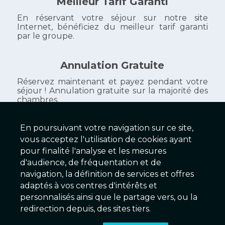
Meilleur Tarif Garanti
En réservant votre séjour sur notre site
Internet, bénéficiez du meilleur tarif garanti
par le groupe.
Annulation Gratuite
Réservez maintenant et payez pendant votre
séjour ! Annulation gratuite sur la majorité des
chambres.
En poursuivant votre navigation sur ce site,
vous acceptez l'utilisation de cookies ayant
Galaxy Hôtels
pour finalité l'analyse et les mesures
d'audience, de fréquentation et de
279 Établissements
navigation, la définition de services et offres
adaptés à vos centres d'intérêts et
personnalisés ainsi que le partage vers, ou la
2025 © Galaxy Hôtels Version 2.01 - Serveur EX
redirection depuis, des sites tiers.
Conditions & Mentions légales
|
Charte de confidentialité
|