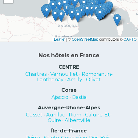
Leaflet
|
©
OpenStreetMap
contributors ©
CARTO
Nos hôtels en France
CENTRE
Chartres
•
Vernouillet
•
Romorantin-
Lanthenay
•
Amilly
•
Olivet
Corse
Ajaccio
•
Bastia
Auvergne-Rhône-Alpes
Cusset
•
Aurillac
•
Riom
•
Caluire-Et-
Cuire
•
Albertville
Île-de-France
Poissy
•
Sainte-Geneviève-Des-Bois
•