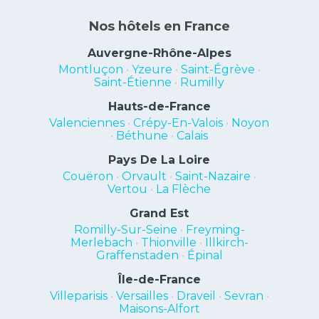
Nos hôtels en France
Auvergne-Rhône-Alpes
Montluçon
•
Yzeure
•
Saint-Égrève
•
Saint-Étienne
•
Rumilly
Hauts-de-France
Valenciennes
•
Crépy-En-Valois
•
Noyon
•
Béthune
•
Calais
Pays De La Loire
Couëron
•
Orvault
•
Saint-Nazaire
•
Vertou
•
La Flèche
Grand Est
Romilly-Sur-Seine
•
Freyming-
Merlebach
•
Thionville
•
Illkirch-
Graffenstaden
•
Épinal
Île-de-France
Villeparisis
•
Versailles
•
Draveil
•
Sevran
•
Maisons-Alfort