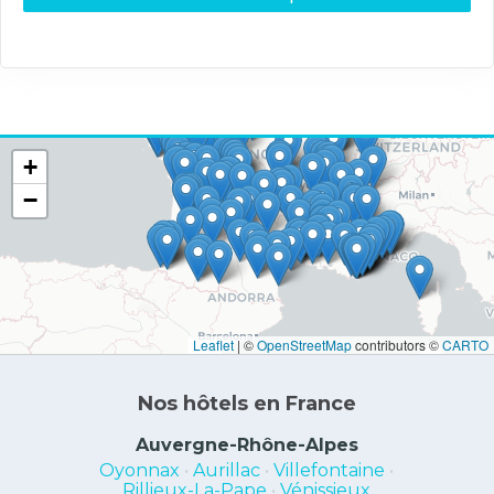
+
−
Leaflet
|
©
OpenStreetMap
contributors ©
CARTO
Nos hôtels en France
Auvergne-Rhône-Alpes
Oyonnax
•
Aurillac
•
Villefontaine
•
Rillieux-La-Pape
•
Vénissieux