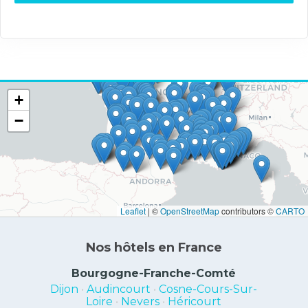
+
−
Leaflet
|
©
OpenStreetMap
contributors ©
CARTO
Nos hôtels en France
Bourgogne-Franche-Comté
Dijon
•
Audincourt
•
Cosne-Cours-Sur-
Loire
•
Nevers
•
Héricourt