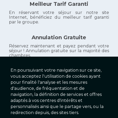
Meilleur Tarif Garanti
En réservant votre séjour sur notre site
Internet, bénéficiez du meilleur tarif garanti
par le groupe.
Annulation Gratuite
Réservez maintenant et payez pendant votre
séjour ! Annulation gratuite sur la majorité des
chambres.
En poursuivant votre navigation sur ce site,
vous acceptez l'utilisation de cookies ayant
Galaxy Hôtels
pour finalité l'analyse et les mesures
d'audience, de fréquentation et de
279 Établissements
navigation, la définition de services et offres
adaptés à vos centres d'intérêts et
personnalisés ainsi que le partage vers, ou la
2025 © Galaxy Hôtels Version 2.01 - Serveur EX
redirection depuis, des sites tiers.
Conditions & Mentions légales
|
Charte de confidentialité
|