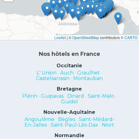
Leaflet
|
©
OpenStreetMap
contributors ©
CARTO
Nos hôtels en France
Occitanie
L' Union
•
Auch
•
Graulhet
•
Castelsarrasin
•
Montauban
Bretagne
Plérin
•
Guipavas
•
Dinard
•
Saint-Malo
•
Guidel
Nouvelle-Aquitaine
Angoulême
•
Bègles
•
Saint-Médard-
En-Jalles
•
Saint-Paul-Lès-Dax
•
Niort
Normandie