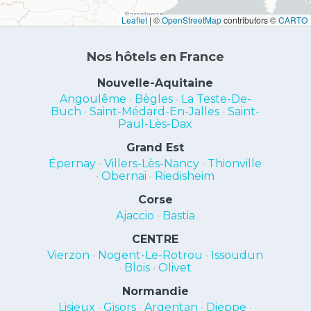
Leaflet
|
©
OpenStreetMap
contributors ©
CARTO
Nos hôtels en France
Nouvelle-Aquitaine
Angoulême
•
Bègles
•
La Teste-De-
Buch
•
Saint-Médard-En-Jalles
•
Saint-
Paul-Lès-Dax
Grand Est
Épernay
•
Villers-Lès-Nancy
•
Thionville
•
Obernai
•
Riedisheim
Corse
Ajaccio
•
Bastia
CENTRE
Vierzon
•
Nogent-Le-Rotrou
•
Issoudun
•
Blois
•
Olivet
Normandie
Lisieux
•
Gisors
•
Argentan
•
Dieppe
•