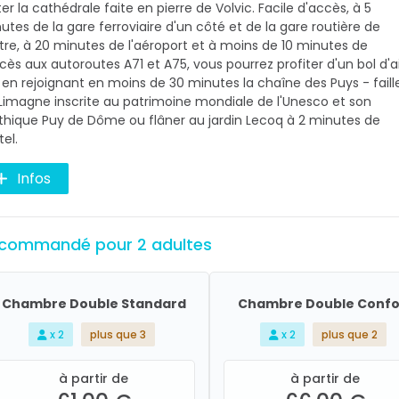
iter la cathédrale faite en pierre de Volvic. Facile d'accès, à 5
utes de la gare ferroviaire d'un côté et de la gare routière de
utre, à 20 minutes de l'aéroport et à moins de 10 minutes de
ccès aux autoroutes A71 et A75, vous pourrez profiter d'un bol d'a
 en rejoignant en moins de 30 minutes la chaîne des Puys - faill
Limagne inscrite au patrimoine mondiale de l'Unesco et son
hique Puy de Dôme ou flâner au jardin Lecoq à 2 minutes de
tel.
Infos
commandé pour 2 adultes
Chambre Double Standard
Chambre Double Confo
x 2
plus que 3
x 2
plus que 2
à partir de
à partir de