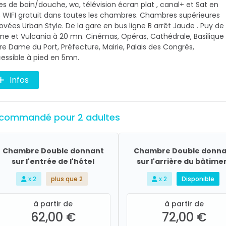
les de bain/douche, wc, télévision écran plat , canal+ et Sat en
, WIFI gratuit dans toutes les chambres. Chambres supérieures
ovées Urban Style. De la gare en bus ligne B arrêt Jaude . Puy de
e et Vulcania à 20 mn. Cinémas, Opéras, Cathédrale, Basilique
re Dame du Port, Préfecture, Mairie, Palais des Congrès,
essible à pied en 5mn.
Infos
commandé pour 2 adultes
Chambre Double donnant
Chambre Double donna
sur l'entrée de l'hôtel
sur l'arrière du bâtime
x 2
plus que 2
x 2
Disponible
à partir de
à partir de
62,00 €
72,00 €