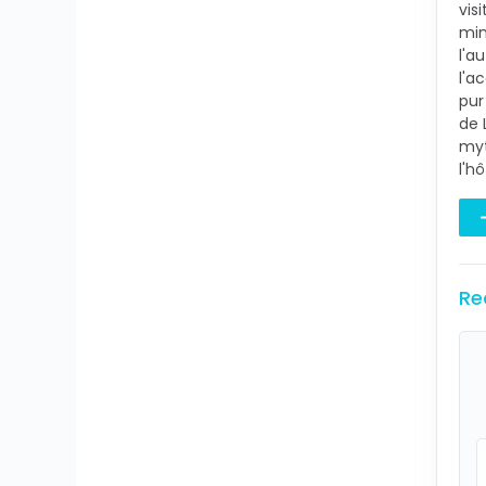
vis
min
l'a
l'a
pur
de 
myt
l'hô
Re