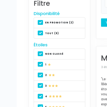
Filtre
Disponibilité
EN PROMOTION (2)
TOUT (9)
Étoiles
NON CLASSÉ
M
1
3 ét
2
"Le
18è
3
éto
vou
4
ave
esp