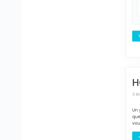
H
3 ét
Un 
que
vou