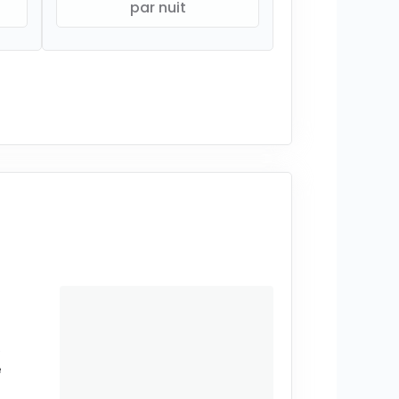
par nuit
e
e