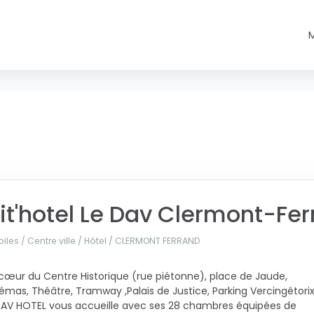
it'hotel Le Dav Clermont-Fe
oiles / Centre ville / Hôtel /
CLERMONT FERRAND
cœur du Centre Historique (rue piétonne), place de Jaude,
émas, Théâtre, Tramway ,Palais de Justice, Parking Vercingétori
DAV HOTEL vous accueille avec ses 28 chambres équipées de