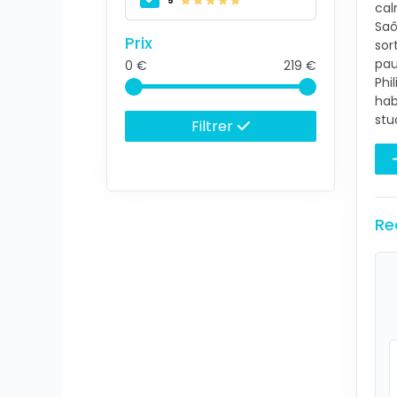
5
cal
Saô
Prix
sor
pau
0
219
Phi
hab
stu
Filtrer
Re