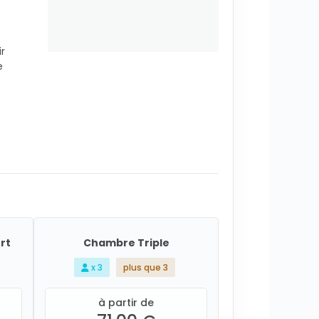
ir
e
rt
Chambre Triple
x 3
plus que 3
à partir de