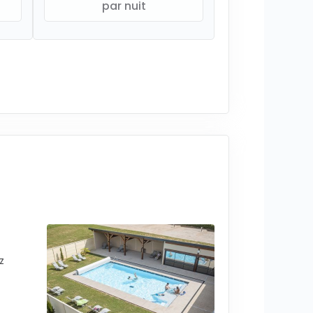
par nuit
z