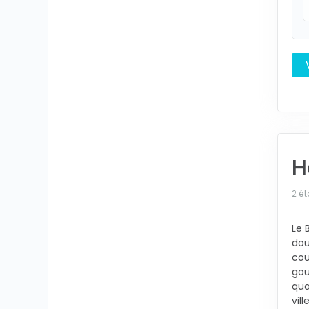
H
2 ét
Le 
dou
cou
gou
qua
vil