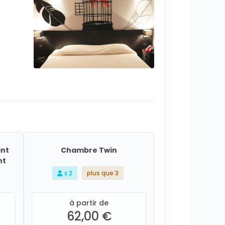
nt
Chambre Twin
nt
x 2
plus que 3
à partir de
62,00 €