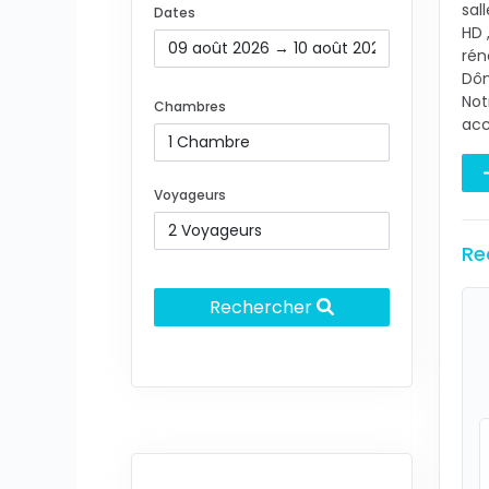
sal
Dates
HD 
rén
Dôm
Not
Chambres
acc
Voyageurs
Re
Rechercher