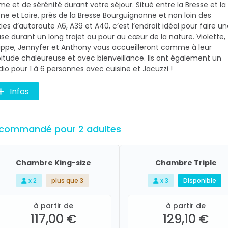
me et de sérénité durant votre séjour. Situé entre la Bresse et la
ne et Loire, près de la Bresse Bourguignonne et non loin des
ties d’autoroute A6, A39 et A40, c’est l’endroit idéal pour faire u
se durant un long trajet ou pour au cœur de la nature. Violette,
lippe, Jennyfer et Anthony vous accueilleront comme à leur
itude chaleureuse et avec bienveillance. Ils ont également un
dio pour 1 à 6 personnes avec cuisine et Jacuzzi !
Infos
commandé pour 2 adultes
Chambre King-size
Chambre Triple
x 2
plus que 3
x 3
Disponible
à partir de
à partir de
117,00 €
129,10 €