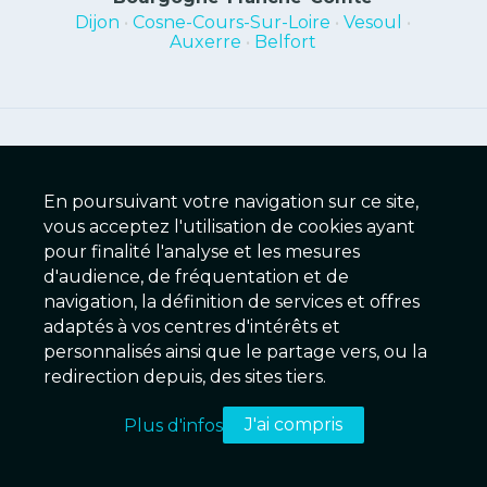
Dijon
•
Cosne-Cours-Sur-Loire
•
Vesoul
•
Auxerre
•
Belfort
Réservation sécurisée
En poursuivant votre navigation sur ce site,
La transmission de vos informations
vous acceptez l'utilisation de cookies ayant
personnelles et de vos données bancaires sont
entièrement sécurisées par le processus de
pour finalité l'analyse et les mesures
cryptage SSL.
d'audience, de fréquentation et de
navigation, la définition de services et offres
adaptés à vos centres d'intérêts et
Meilleur Tarif Garanti
personnalisés ainsi que le partage vers, ou la
En réservant votre séjour sur notre site
redirection depuis, des sites tiers.
Internet, bénéficiez du meilleur tarif garanti
par le groupe.
J'ai compris
Plus d'infos
Annulation Gratuite
Recherche
Réservation
Compte