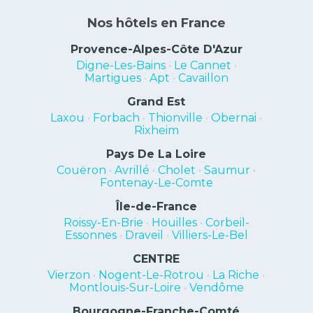
Nos hôtels en France
Provence-Alpes-Côte D'Azur
Digne-Les-Bains
•
Le Cannet
•
Martigues
•
Apt
•
Cavaillon
Grand Est
Laxou
•
Forbach
•
Thionville
•
Obernai
•
Rixheim
Pays De La Loire
Couëron
•
Avrillé
•
Cholet
•
Saumur
•
Fontenay-Le-Comte
Île-de-France
Roissy-En-Brie
•
Houilles
•
Corbeil-
Essonnes
•
Draveil
•
Villiers-Le-Bel
CENTRE
Vierzon
•
Nogent-Le-Rotrou
•
La Riche
•
Montlouis-Sur-Loire
•
Vendôme
Bourgogne-Franche-Comté