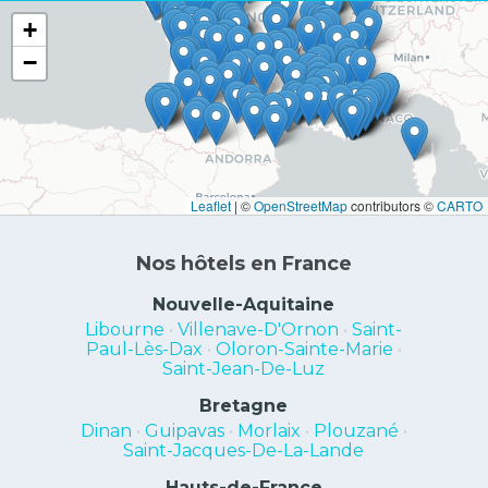
+
−
Leaflet
|
©
OpenStreetMap
contributors ©
CARTO
Nos hôtels en France
Nouvelle-Aquitaine
Libourne
•
Villenave-D'Ornon
•
Saint-
Paul-Lès-Dax
•
Oloron-Sainte-Marie
•
Saint-Jean-De-Luz
Bretagne
Dinan
•
Guipavas
•
Morlaix
•
Plouzané
•
Saint-Jacques-De-La-Lande
Hauts-de-France