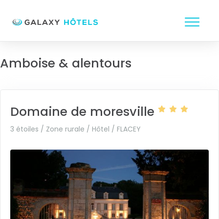
Amboise & alentours
Domaine de moresville
3 étoiles / Zone rurale / Hôtel /
FLACEY