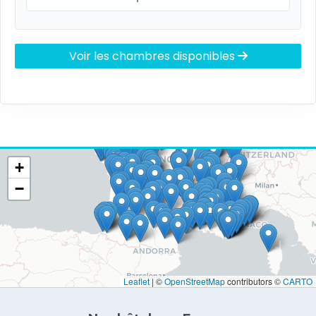
Voir les chambres disponibles
+
−
Leaflet
|
©
OpenStreetMap
contributors ©
CARTO