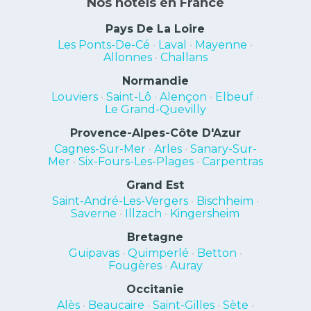
Nos hôtels en France
Pays De La Loire
Les Ponts-De-Cé
•
Laval
•
Mayenne
•
Allonnes
•
Challans
Normandie
Louviers
•
Saint-Lô
•
Alençon
•
Elbeuf
•
Le Grand-Quevilly
Provence-Alpes-Côte D'Azur
Cagnes-Sur-Mer
•
Arles
•
Sanary-Sur-
Mer
•
Six-Fours-Les-Plages
•
Carpentras
Grand Est
Saint-André-Les-Vergers
•
Bischheim
•
Saverne
•
Illzach
•
Kingersheim
Bretagne
Guipavas
•
Quimperlé
•
Betton
•
Fougères
•
Auray
Occitanie
Alès
•
Beaucaire
•
Saint-Gilles
•
Sète
•