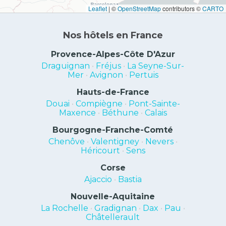
Leaflet
|
©
OpenStreetMap
contributors ©
CARTO
Nos hôtels en France
Provence-Alpes-Côte D'Azur
Draguignan
•
Fréjus
•
La Seyne-Sur-
Mer
•
Avignon
•
Pertuis
Hauts-de-France
Douai
•
Compiègne
•
Pont-Sainte-
Maxence
•
Béthune
•
Calais
Bourgogne-Franche-Comté
Chenôve
•
Valentigney
•
Nevers
•
Héricourt
•
Sens
Corse
Ajaccio
•
Bastia
Nouvelle-Aquitaine
La Rochelle
•
Gradignan
•
Dax
•
Pau
•
Châtellerault