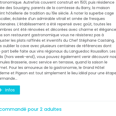
tronomique. Autrefois couvent construit en 1501, puis résidence
vée des Souvigny, parents de la comtesse du Barry, la maison
int hôtellerie de tradition au 19e siècle. À noter la superbe cage
scalier, éclairée d’un admirable vitrail et ornée de fresques
tenaires. L’établissement a été repensé avec goût, toutes les
mbres ont été rénovées et décorées avec charme et élégance
s son restaurant gastronomique vous ne résisterez pas à
uster les plats raffinés et inventifs du Chef Stéphane Castaing,
s oublier la cave avec plusieurs centaines de références dont
 part belle faite aux vins régionaux du Languedoc Roussillon. Les
is (hors week-end), vous pouvez également venir découvrir no
mules Brasserie, avec service en terrasse, quand la saison le
met. Pour les amoureux de la gastronomie, le Grand Hôtel
erne et Pigeon est tout simplement le lieu idéal pour une étap
urmande…
Infos
commandé pour 2 adultes