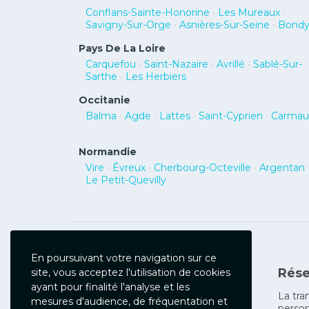
Conflans-Sainte-Honorine
•
Les Mureaux
•
Savigny-Sur-Orge
•
Asnières-Sur-Seine
•
Bond
Pays De La Loire
Carquefou
•
Saint-Nazaire
•
Avrillé
•
Sablé-Sur-
Sarthe
•
Les Herbiers
Occitanie
Balma
•
Agde
•
Lattes
•
Saint-Cyprien
•
Carmau
Normandie
Vire
•
Évreux
•
Cherbourg-Octeville
•
Argentan
Le Petit-Quevilly
En poursuivant votre navigation sur ce
Rése
site, vous acceptez l'utilisation de cookies
ayant pour finalité l'analyse et les
Galaxy Hôtels
La tra
mesures d'audience, de fréquentation et
person