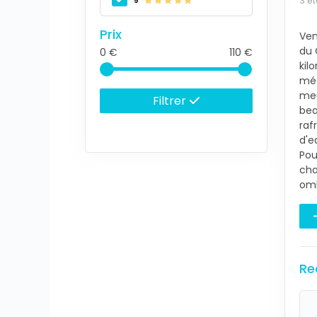
3 ét
5
Prix
Ven
du 
0
110
kil
méd
meu
Filtrer
bea
raf
d'e
Pou
cha
omb
Re