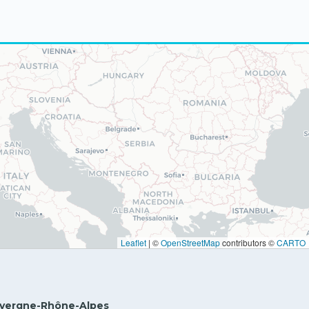
Leaflet
|
©
OpenStreetMap
contributors ©
CARTO
vergne-Rhône-Alpes