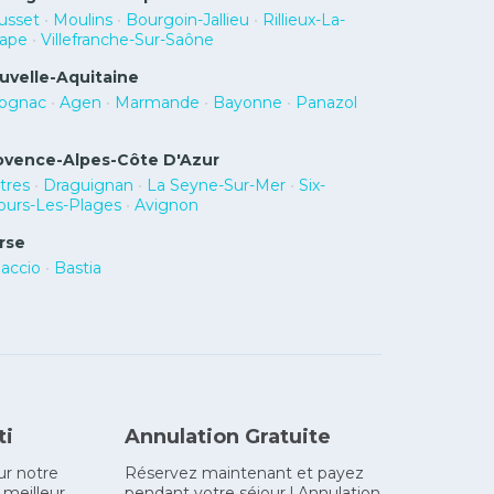
usset
•
Moulins
•
Bourgoin-Jallieu
•
Rillieux-La-
ape
•
Villefranche-Sur-Saône
uvelle-Aquitaine
ognac
•
Agen
•
Marmande
•
Bayonne
•
Panazol
ovence-Alpes-Côte D'Azur
stres
•
Draguignan
•
La Seyne-Sur-Mer
•
Six-
ours-Les-Plages
•
Avignon
rse
jaccio
•
Bastia
ti
Annulation Gratuite
ur notre
Réservez maintenant et payez
 meilleur
pendant votre séjour ! Annulation