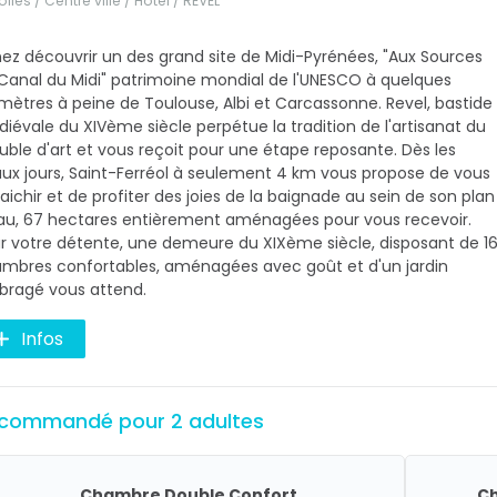
oiles / Centre ville / Hôtel /
REVEL
ez découvrir un des grand site de Midi-Pyrénées, "Aux Sources
Canal du Midi" patrimoine mondial de l'UNESCO à quelques
omètres à peine de Toulouse, Albi et Carcassonne. Revel, bastide
iévale du XIVème siècle perpétue la tradition de l'artisanat du
ble d'art et vous reçoit pour une étape reposante. Dès les
ux jours, Saint-Ferréol à seulement 4 km vous propose de vous
raichir et de profiter des joies de la baignade au sein de son plan
au, 67 hectares entièrement aménagées pour vous recevoir.
r votre détente, une demeure du XIXème siècle, disposant de 1
mbres confortables, aménagées avec goût et d'un jardin
ragé vous attend.
Infos
commandé pour 2 adultes
Chambre Double Confort
Ch