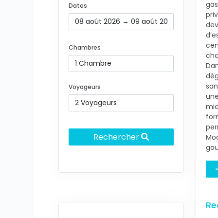
gas
Dates
pri
dev
d’e
cen
Chambres
cha
Dan
dég
san
Voyageurs
une
mid
for
per
Rechercher
Mod
go
Re