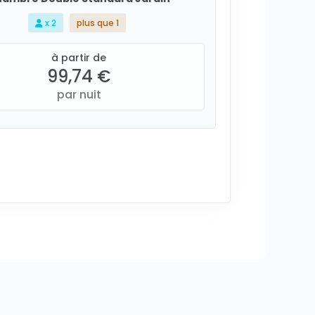
x 2
plus que 1
à partir de
99,74 €
par nuit