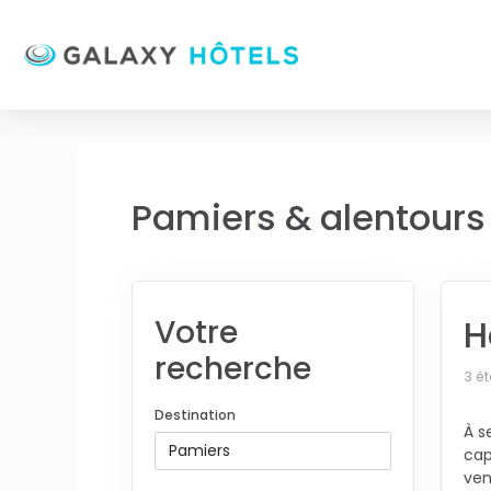
Pamiers & alentours
H
Votre
recherche
3 ét
Destination
À s
cap
ven