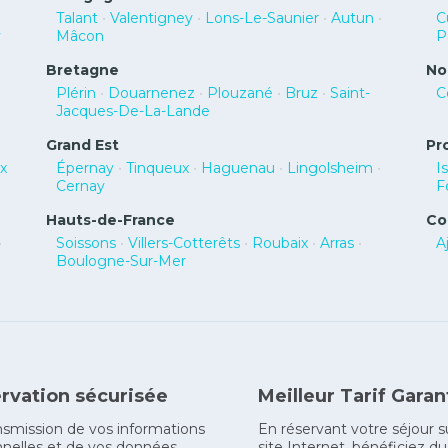
Talant
•
Valentigney
•
Lons-Le-Saunier
•
Autun
•
C
y
Mâcon
P
Bretagne
No
Plérin
•
Douarnenez
•
Plouzané
•
Bruz
•
Saint-
C
Jacques-De-La-Lande
Grand Est
Pr
x
Épernay
•
Tinqueux
•
Haguenau
•
Lingolsheim
•
I
Cernay
F
Hauts-de-France
Co
•
Soissons
•
Villers-Cotterêts
•
Roubaix
•
Arras
•
A
Boulogne-Sur-Mer
rvation sécurisée
Meilleur Tarif Garan
nsmission de vos informations
En réservant votre séjour s
nelles et de vos données
site Internet, bénéficiez du