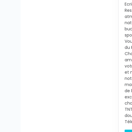
Ecr
Res
atm
nat
buc
spo
Vou
du 
Cha
ama
vot
et 
not
mas
de 
exc
cha
TNT
dou
Tél