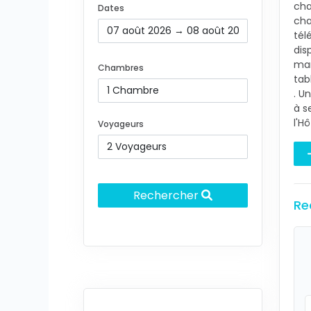
cha
Dates
cha
tél
dis
man
Chambres
tab
. U
à s
l'Hô
Voyageurs
Rechercher
Re