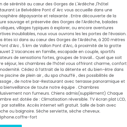
in de sérénité au cœur des Gorges de L'Ardèche ,l'hôtel
taurant Le Belvédère Pont d' Arc vous accueille dans une
osphère dépaysante et relaxante . Entre découverte de la
ure sauvage et préservée des Gorges de l’Ardèche, balades
oliques, villages typiques à explorer, ou encore aventures
rtives inoubliables, nous vous ouvrons les les portes de l’évasion.
s êtes ici dans au cœur des Gorges de l’Ardèche, à 200 mètres
Pont d’Arc , 5 km de Vallon Pont d’Arc, à proximité de la grotte
uvet 2 Vacances en famille, escapade en couple, sportifs
teurs de sensations fortes, groupes de travail… Quel que soit
re séjour, les chambres de l’hôtel vous offriront charme, confort
modernité. Cédez à l’attrait de la détente et du bien-être dans
re piscine de plein air , du spa chauffé , des possibilités de
sage , de notre bar-Restaurant avec terrasse panoramique et
la bienveillance de toute notre équipe . Chambres
lusivement non fumeurs. Chiens admis(supplément) Chaque
mbre est dotée de : Climatisation réversible. TV écran plat LCD,
 par satellite. Accès internet wifi gratuit. Salle de bain avec
che ou baignoire. Sèche serviette, sèche cheveux.
éphone.coffre-fort