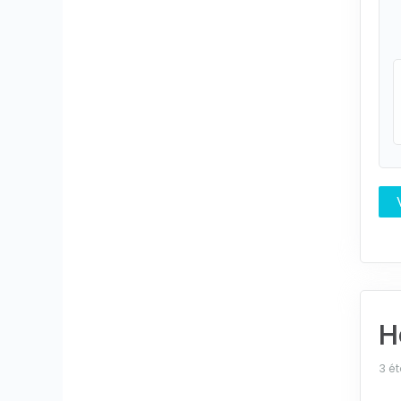
H
3 ét