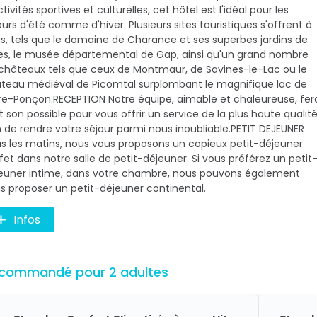
ctivités sportives et culturelles, cet hôtel est l'idéal pour les
ours d'été comme d'hiver. Plusieurs sites touristiques s'offrent à
s, tels que le domaine de Charance et ses superbes jardins de
es, le musée départemental de Gap, ainsi qu'un grand nombre
châteaux tels que ceux de Montmaur, de Savines-le-Lac ou le
teau médiéval de Picomtal surplombant le magnifique lac de
re-Ponçon. ​RECEPTION Notre équipe, aimable et chaleureuse, fer
t son possible pour vous offrir un service de la plus haute qualit
n de rendre votre séjour parmi nous inoubliable. ​PETIT DEJEUNER
s les matins, nous vous proposons un copieux petit-déjeuner
fet dans notre salle de petit-déjeuner. Si vous préférez un petit
euner intime, dans votre chambre, nous pouvons également
s proposer un petit-déjeuner continental.
Infos
commandé pour 2 adultes