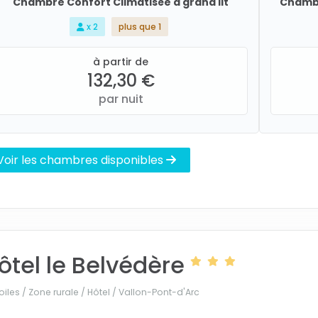
Chambre Confort Climatisée à grand lit
Chambr
x 2
plus que 1
à partir de
132,30 €
par nuit
Voir les chambres disponibles
ôtel le Belvédère
oiles / Zone rurale / Hôtel /
Vallon-Pont-d'Arc