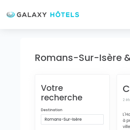
Romans-Sur-Isère &
C
Votre
recherche
2 ét
Destination
L'H
à p
vil