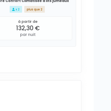
e Confort Climatisée à lits jumeaux
x 2
plus que 2
à partir de
132,30 €
par nuit