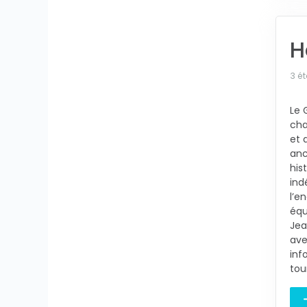
H
3 ét
Le 
cha
et 
anc
his
ind
l’e
équ
Jea
ave
inf
tou