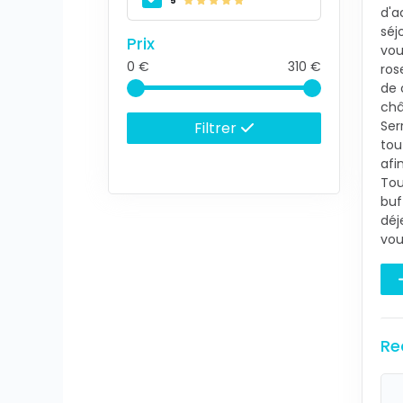
5
d'a
séj
Prix
vou
0
310
ros
de 
châ
Ser
Filtrer
tou
afi
Tou
buf
déj
vou
Re