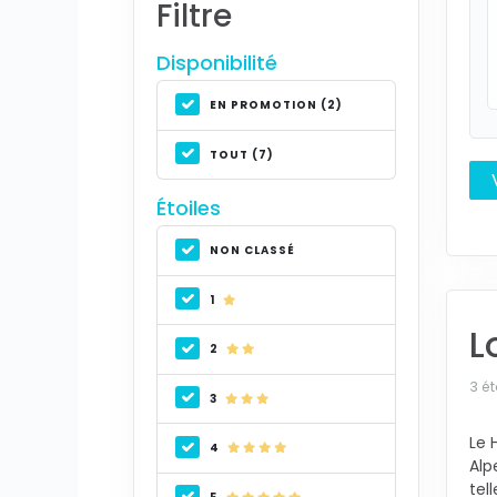
Filtre
Disponibilité
EN PROMOTION (2)
TOUT (7)
Étoiles
NON CLASSÉ
1
L
2
3 ét
3
Le 
4
Alp
tel