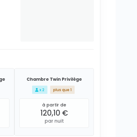
ège
Chambre Twin Privilège
x 2
plus que 1
à partir de
120,10 €
par nuit