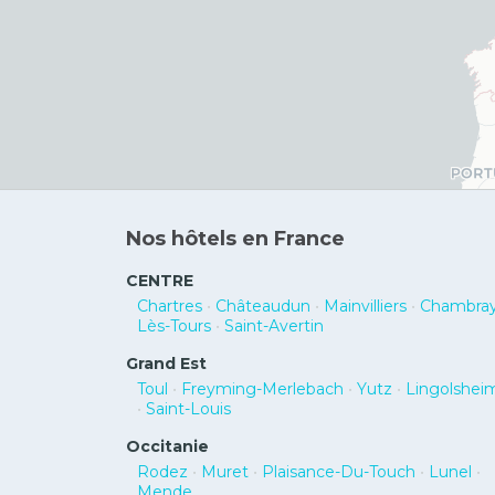
Nos hôtels en France
CENTRE
Chartres
•
Châteaudun
•
Mainvilliers
•
Chambray
Lès-Tours
•
Saint-Avertin
Grand Est
Toul
•
Freyming-Merlebach
•
Yutz
•
Lingolshei
•
Saint-Louis
Occitanie
Rodez
•
Muret
•
Plaisance-Du-Touch
•
Lunel
•
Mende