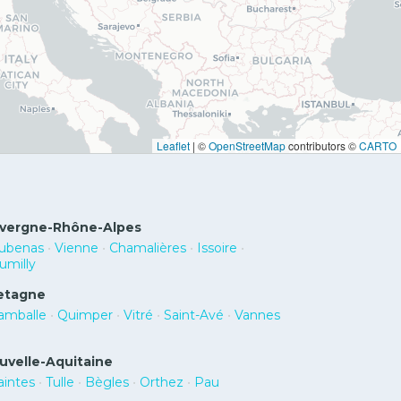
Leaflet
|
©
OpenStreetMap
contributors ©
CARTO
vergne-Rhône-Alpes
ubenas
•
Vienne
•
Chamalières
•
Issoire
•
umilly
etagne
amballe
•
Quimper
•
Vitré
•
Saint-Avé
•
Vannes
uvelle-Aquitaine
aintes
•
Tulle
•
Bègles
•
Orthez
•
Pau