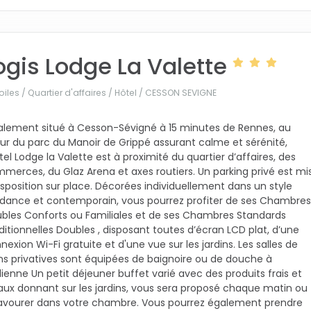
ogis Lodge La Valette
oiles / Quartier d'affaires / Hôtel /
CESSON SEVIGNE
alement situé à Cesson-Sévigné à 15 minutes de Rennes, au
r du parc du Manoir de Grippé assurant calme et sérénité,
ôtel Lodge la Valette est à proximité du quartier d’affaires, des
merces, du Glaz Arena et axes routiers. Un parking privé est mi
isposition sur place. Décorées individuellement dans un style
dance et contemporain, vous pourrez profiter de ses Chambres
bles Conforts ou Familiales et de ses Chambres Standards
ditionnelles Doubles , disposant toutes d’écran LCD plat, d’une
nexion Wi-Fi gratuite et d'une vue sur les jardins. Les salles de
ns privatives sont équipées de baignoire ou de douche à
talienne Un petit déjeuner buffet varié avec des produits frais et
aux donnant sur les jardins, vous sera proposé chaque matin ou
avourer dans votre chambre. Vous pourrez également prendre