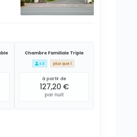
uble
Chambre Familiale Triple
x 3
plus que 1
à partir de
127,20 €
par nuit