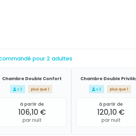
commandé pour 2 adultes
Chambre Double Confort
Chambre Double Privil
x 2
plus que 1
x 2
plus que 1
à partir de
à partir de
106,10 €
120,10 €
par nuit
par nuit