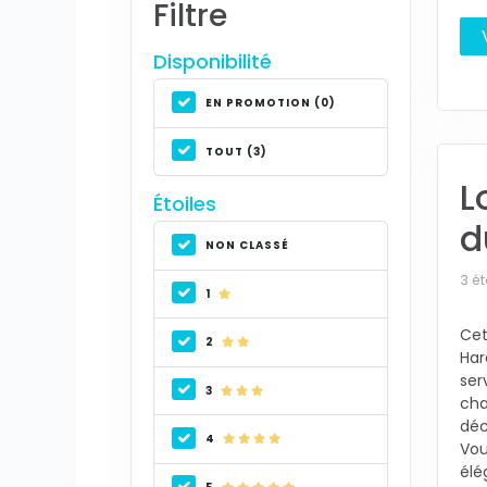
Filtre
Disponibilité
EN PROMOTION (0)
TOUT (3)
L
Étoiles
d
NON CLASSÉ
3 ét
1
Cet
2
Har
ser
3
cha
déc
4
Vou
élé