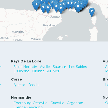
Pays De La Loire
Au
-
Saint-Herblain
•
Avrillé
•
Saumur
•
Les Sables
A
D'Olonne
•
Olonne-Sur-Mer
R
Corse
Br
m
Ajaccio
•
Bastia
L
Normandie
No
Cherbourg-Octeville
•
Granville
•
Argentan
•
S
Dieppe
•
Fécamp