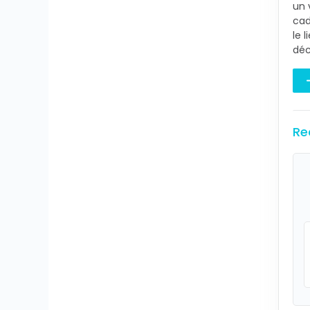
un 
cad
le 
déc
Re