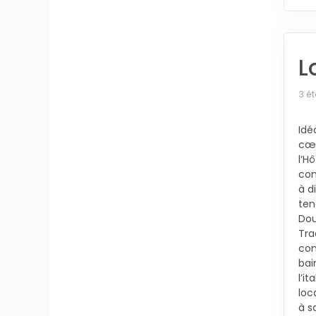
L
3 ét
Idé
cœu
l’H
com
à d
ten
Dou
Tra
con
bai
l’i
loc
à s