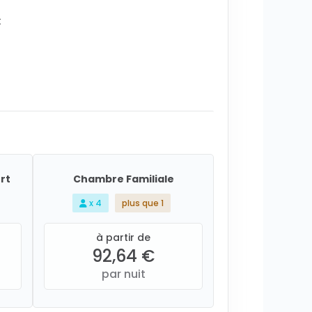
t
rt
Chambre Familiale
x 4
plus que 1
à partir de
92,64 €
par nuit