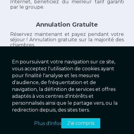
Internet, bénéficiez du meilleur tarif garanti
par le groupe.
Annulation Gratuite
Réservez maintenant et payez pendant votre
séjour ! Annulation gratuite sur la majorité des
chambres.
En poursuivant votre navigation sur ce site,
vous acceptez l'utilisation de cookies ayant
Galaxy Hôtels
pour finalité l'analyse et les mesures
d'audience, de fréquentation et de
279 Établissements
navigation, la définition de services et offres
adaptés à vos centres d'intérêts et
personnalisés ainsi que le partage vers, ou la
2025 © Galaxy Hôtels Version 2.01 - Serveur EX
redirection depuis, des sites tiers.
Conditions & Mentions légales
|
Charte de confidentialité
|
J'ai compris
Plus d'infos