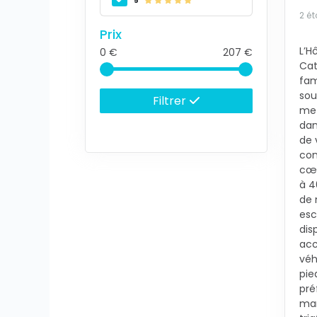
5
2 ét
Prix
L’H
0
207
Cat
fam
sou
Filtrer
met
dan
de 
con
cœu
à 4
de 
esc
dis
acc
véh
pie
pré
man