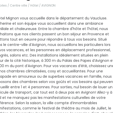
oiles / Centre ville / Hôtel /
AVIGNON
ôtel Mignon vous accueille dans le département du Vaucluse.
herine et son équipe vous accueillent dans une ambiance
iliale et chaleureuse. Entre la chambre d'hôte et l'hôtel, nous
haitons que nos clients passent un bon séjour en Provence et
tons tout en oeuvre pour répondre à tous vos besoins. Situé
s le centre-ville d’Avignon, nous accueillons les particuliers lors
vos vacances, et les personnes en déplacement professionnel,
grès, salons etc. Des installations idéalement situées en plein
r de la cité historique, à 300 m du Palais des Papes d’Avignon e
00 m du pont d’Avignon. Pour vos vacances d’été, choisissez un
nos chambres climatisées, cosy et accueillantes. Pour une
apade en amoureux ou de superbes vacances en famille, nous
posons des chambres selon vos goûts et vos besoins qui peuven
ueillir entre 1 et 4 personnes. Pour sorties, nul besoin de louer un
icule de transport, car tout est à deux pas en Avignon! Allez-y à
d et ne manquez pas les manifestations culturelles de votre
férence. Selon la saison, la ville compte d’innombrables
ifestations, comme le festival de théâtre au mois de Juillet, le