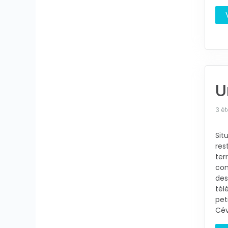
U
3 é
Sit
res
ter
con
des
tél
pet
Cév