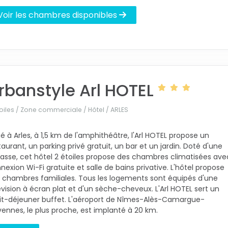
Voir les chambres disponibles
rbanstyle Arl HOTEL
toiles / Zone commerciale / Hôtel /
ARLES
ué à Arles, à 1,5 km de l'amphithéâtre, l'Arl HOTEL propose un
taurant, un parking privé gratuit, un bar et un jardin. Doté d'une
rasse, cet hôtel 2 étoiles propose des chambres climatisées ave
nexion Wi-Fi gratuite et salle de bains privative. L'hôtel propose
 chambres familiales. Tous les logements sont équipés d'une
évision à écran plat et d'un sèche-cheveux. L'Arl HOTEL sert un
it-déjeuner buffet. L'aéroport de Nîmes-Alès-Camargue-
ennes, le plus proche, est implanté à 20 km.