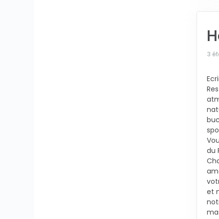
H
3 ét
Ecr
Res
atm
nat
buc
spo
Vou
du 
Cha
ama
vot
et 
not
mas