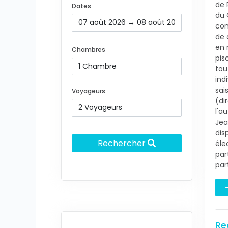
de 
Dates
du 
com
de 
en 
Chambres
pis
tou
ind
sai
Voyageurs
(di
l'a
Jea
dis
Rechercher
éle
par
par
Re