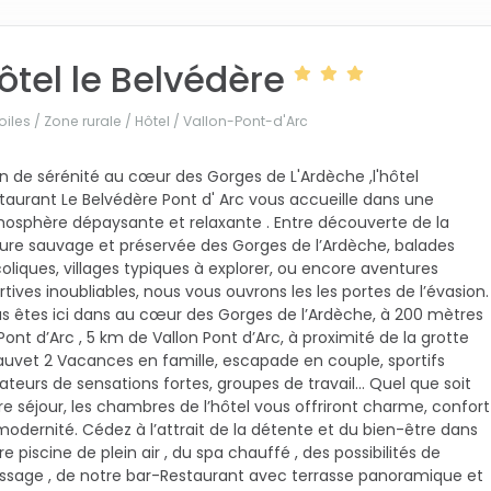
ôtel le Belvédère
oiles / Zone rurale / Hôtel /
Vallon-Pont-d'Arc
in de sérénité au cœur des Gorges de L'Ardèche ,l'hôtel
taurant Le Belvédère Pont d' Arc vous accueille dans une
osphère dépaysante et relaxante . Entre découverte de la
ure sauvage et préservée des Gorges de l’Ardèche, balades
oliques, villages typiques à explorer, ou encore aventures
rtives inoubliables, nous vous ouvrons les les portes de l’évasion.
s êtes ici dans au cœur des Gorges de l’Ardèche, à 200 mètres
Pont d’Arc , 5 km de Vallon Pont d’Arc, à proximité de la grotte
uvet 2 Vacances en famille, escapade en couple, sportifs
teurs de sensations fortes, groupes de travail… Quel que soit
re séjour, les chambres de l’hôtel vous offriront charme, confort
modernité. Cédez à l’attrait de la détente et du bien-être dans
re piscine de plein air , du spa chauffé , des possibilités de
sage , de notre bar-Restaurant avec terrasse panoramique et