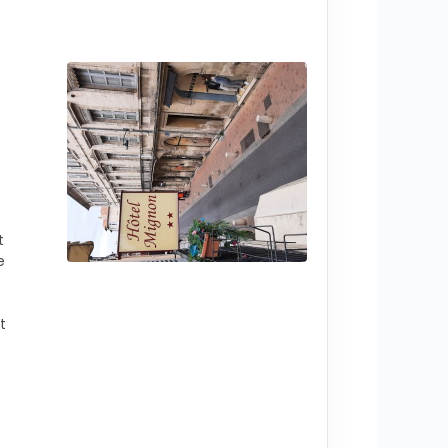
t
e
t