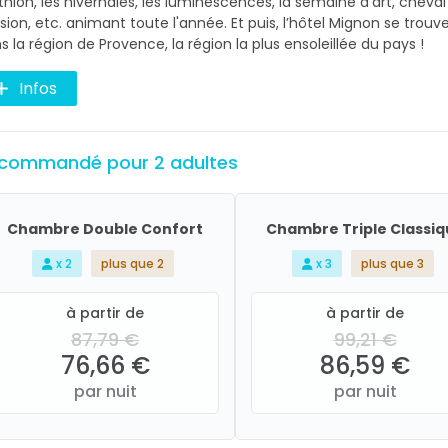
athlon, les hivernales, les luminescences, la semaine d'art, cheval
sion, etc. animant toute l'année. Et puis, l’hôtel Mignon se trouv
s la région de Provence, la région la plus ensoleillée du pays !
Infos
commandé pour 2 adultes
Chambre Double Confort
Chambre Triple Classiq
x 2
plus que 2
x 3
plus que 3
à partir de
à partir de
87,79 €
99,21 €
76,66 €
86,59 €
par nuit
par nuit