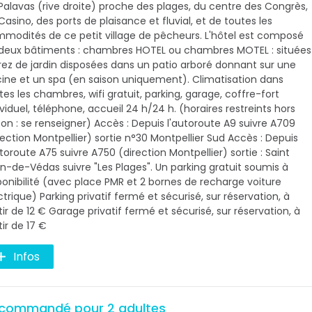
Palavas (rive droite) proche des plages, du centre des Congrès,
Casino, des ports de plaisance et fluvial, et de toutes les
modités de ce petit village de pêcheurs. L'hôtel est composé
deux bâtiments : chambres HOTEL ou chambres MOTEL : situées
rez de jardin disposées dans un patio arboré donnant sur une
cine et un spa (en saison uniquement). Climatisation dans
tes les chambres, wifi gratuit, parking, garage, coffre-fort
ividuel, téléphone, accueil 24 h/24 h. (horaires restreints hors
son : se renseigner) Accès : Depuis l'autoroute A9 suivre A709
rection Montpellier) sortie n°30 Montpellier Sud Accès : Depuis
utoroute A75 suivre A750 (direction Montpellier) sortie : Saint
n-de-Védas suivre "Les Plages". Un parking gratuit soumis à
ponibilité (avec place PMR et 2 bornes de recharge voiture
ctrique) Parking privatif fermé et sécurisé, sur réservation, à
tir de 12 € Garage privatif fermé et sécurisé, sur réservation, à
tir de 17 €
Infos
commandé pour 2 adultes