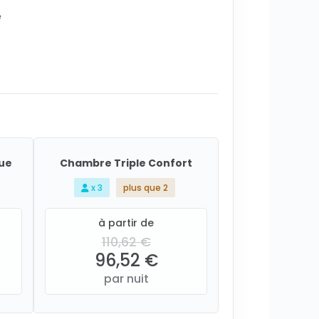
e
ue
Chambre Triple Confort
x 3
plus que 2
à partir de
110,62 €
96,52 €
par nuit