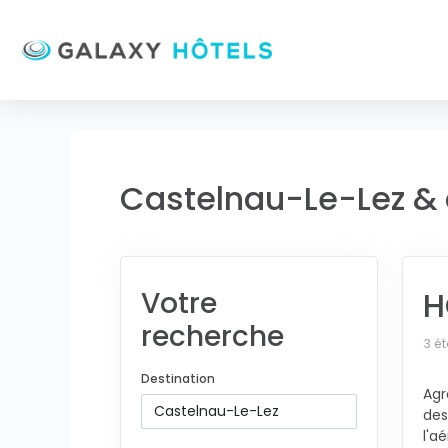
Castelnau-Le-Lez & 
H
Votre
recherche
3 ét
Destination
Agr
des
l'a