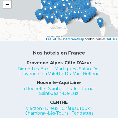
−
Leaflet
|
©
OpenStreetMap
contributors ©
CARTO
Nos hôtels en France
Provence-Alpes-Côte D'Azur
Digne-Les-Bains
•
Martigues
•
Salon-De-
Provence
•
La Valette-Du-Var
•
Bollène
Nouvelle-Aquitaine
La Rochelle
•
Saintes
•
Tulle
•
Tarnos
•
Saint-Jean-De-Luz
CENTRE
Vierzon
•
Dreux
•
Châteauroux
•
Chambray-Lès-Tours
•
Fondettes