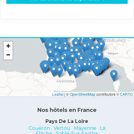
+
−
Leaflet
|
©
OpenStreetMap
contributors ©
CARTO
Nos hôtels en France
Pays De La Loire
Couëron
•
Vertou
•
Mayenne
•
La
Flèche
•
Sablé-Sur-Sarthe