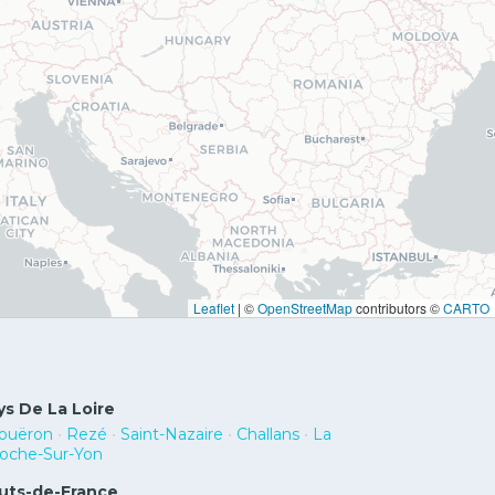
Leaflet
|
©
OpenStreetMap
contributors ©
CARTO
ys De La Loire
ouëron
•
Rezé
•
Saint-Nazaire
•
Challans
•
La
oche-Sur-Yon
uts-de-France