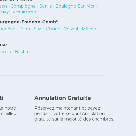
aon
•
Compiègne
•
Senlis
•
Boulogne-Sur-Mer
•
ruay-La-Buissière
urgogne-Franche-Comté
henôve
•
Dijon
•
Saint-Claude
•
Vesoul
•
Mâcon
rse
jaccio
•
Bastia
ti
Annulation Gratuite
ur notre
Réservez maintenant et payez
 meilleur
pendant votre séjour ! Annulation
gratuite sur la majorité des chambres.