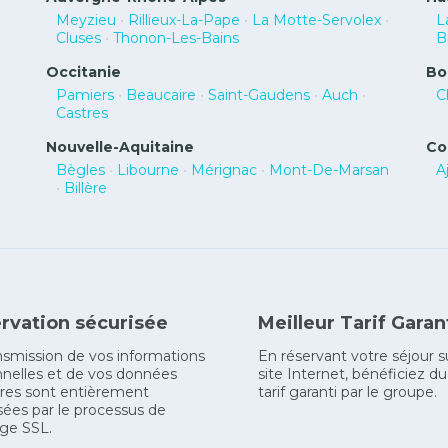
Meyzieu
•
Rillieux-La-Pape
•
La Motte-Servolex
•
L
Cluses
•
Thonon-Les-Bains
B
Occitanie
Bo
Pamiers
•
Beaucaire
•
Saint-Gaudens
•
Auch
•
C
Castres
Nouvelle-Aquitaine
Co
Bègles
•
Libourne
•
Mérignac
•
Mont-De-Marsan
A
•
Billère
rvation sécurisée
Meilleur Tarif Garan
nsmission de vos informations
En réservant votre séjour s
nelles et de vos données
site Internet, bénéficiez du
res sont entièrement
tarif garanti par le groupe.
sées par le processus de
ge SSL.