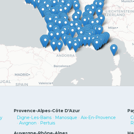
Provence-Alpes-Côte D'Azur
Pa
vy
Digne-Les-Bains
•
Manosque
•
Aix-En-Provence
C
•
Avignon
•
Pertuis
R
Auvergne-Rhône-Alpes
Ha