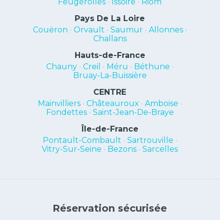
Feugerolles
•
Issoire
•
Riom
Pays De La Loire
Couëron
•
Orvault
•
Saumur
•
Allonnes
•
Challans
Hauts-de-France
Chauny
•
Creil
•
Méru
•
Béthune
•
Bruay-La-Buissière
CENTRE
Mainvilliers
•
Châteauroux
•
Amboise
•
Fondettes
•
Saint-Jean-De-Braye
Île-de-France
Pontault-Combault
•
Sartrouville
•
Vitry-Sur-Seine
•
Bezons
•
Sarcelles
Réservation sécurisée