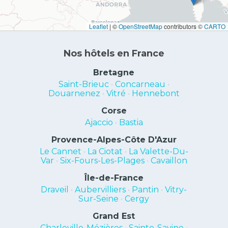
Leaflet
|
©
OpenStreetMap
contributors ©
CARTO
Nos hôtels en France
Bretagne
Saint-Brieuc
•
Concarneau
•
Douarnenez
•
Vitré
•
Hennebont
Corse
Ajaccio
•
Bastia
Provence-Alpes-Côte D'Azur
Le Cannet
•
La Ciotat
•
La Valette-Du-
Var
•
Six-Fours-Les-Plages
•
Cavaillon
Île-de-France
Draveil
•
Aubervilliers
•
Pantin
•
Vitry-
Sur-Seine
•
Cergy
Grand Est
Charleville-Mézières
•
Sainte-Savine
•