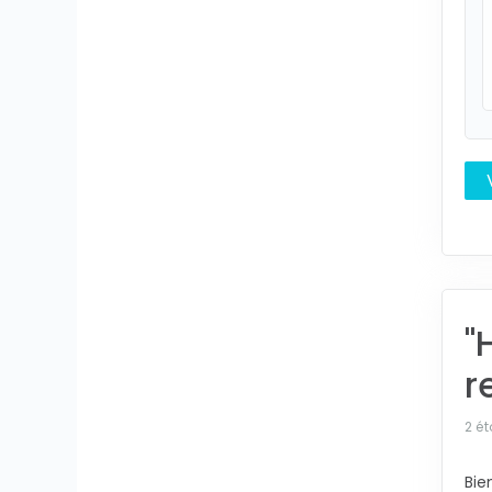
"
r
2 ét
Bie