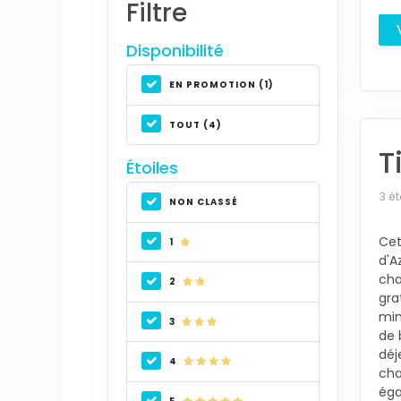
Filtre
Disponibilité
EN PROMOTION (1)
TOUT (4)
T
Étoiles
3 ét
NON CLASSÉ
Cet
1
d'A
cha
2
gra
min
3
de 
déj
4
cha
éga