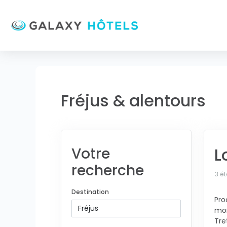
Fréjus & alentours
L
Votre
recherche
3 ét
Destination
Pro
mon
Tre