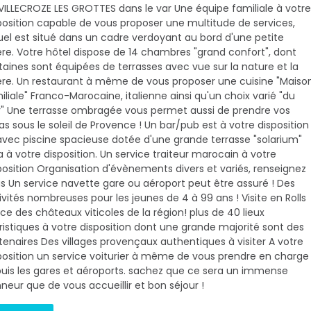
VILLECROZE LES GROTTES dans le var Une équipe familiale à votre
position capable de vous proposer une multitude de services,
uel est situé dans un cadre verdoyant au bord d'une petite
ière. Votre hôtel dispose de 14 chambres "grand confort", dont
taines sont équipées de terrasses avec vue sur la nature et la
ière. Un restaurant à même de vous proposer une cuisine "Maiso
iliale" Franco-Marocaine, italienne ainsi qu'un choix varié "du
r" Une terrasse ombragée vous permet aussi de prendre vos
as sous le soleil de Provence ! Un bar/pub est à votre disposition
avec piscine spacieuse dotée d'une grande terrasse "solarium"
a à votre disposition. Un service traiteur marocain à votre
position Organisation d'évènements divers et variés, renseignez
s Un service navette gare ou aéroport peut être assuré ! Des
ivités nombreuses pour les jeunes de 4 à 99 ans ! Visite en Rolls
ce des châteaux viticoles de la région! plus de 40 lieux
ristiques à votre disposition dont une grande majorité sont des
tenaires Des villages provençaux authentiques à visiter A votre
position un service voiturier à même de vous prendre en charge
uis les gares et aéroports. sachez que ce sera un immense
neur que de vous accueillir et bon séjour !