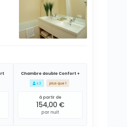
rt
Chambre double Confort +
x 2
plus que 1
à partir de
154,00 €
par nuit