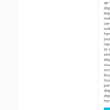
de 
dis
leq
riv
cer
riv
fam
jou
rep
et 
ser
dis
vou
act
Roy
tou
par
dis
dep
hon